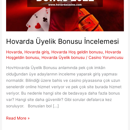
Hovarda Üyelik Bonusu İncelemesi
Hovarda
,
Hovarda giriş
,
Hovarda Hoş geldin bonusu
,
Hovarda
Hoşgeldin bonusu
,
Hovarda Üyelik bonusu
/
Casino Yorumcusu
HovHovarda Üyelik Bonusu anlamında pek çok imkân
olduğundan üye adaylarının inceleme yaparak giriş yapması
normaldir. Bilindiği üzere bahis ve casino piyasasına çok uzun
senelerdir online hizmet veriyor ve pek çok site burada hizmet
veriyor. Bu nedenle hangi site de bedavaya daha fazla bonus
var? Hangi site daha güvenilir? Gibi sorular defalarca kez
soruluyor. Bonusları bol […]
Hovarda
Read More »
Üyelik