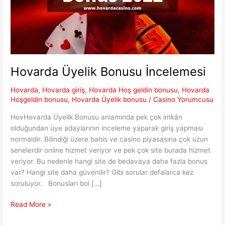
Hovarda Üyelik Bonusu İncelemesi
Hovarda
,
Hovarda giriş
,
Hovarda Hoş geldin bonusu
,
Hovarda
Hoşgeldin bonusu
,
Hovarda Üyelik bonusu
/
Casino Yorumcusu
HovHovarda Üyelik Bonusu anlamında pek çok imkân
olduğundan üye adaylarının inceleme yaparak giriş yapması
normaldir. Bilindiği üzere bahis ve casino piyasasına çok uzun
senelerdir online hizmet veriyor ve pek çok site burada hizmet
veriyor. Bu nedenle hangi site de bedavaya daha fazla bonus
var? Hangi site daha güvenilir? Gibi sorular defalarca kez
soruluyor. Bonusları bol […]
Hovarda
Read More »
Üyelik