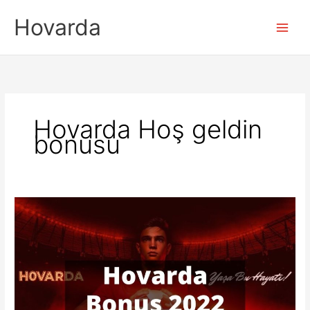
İçeriğe
Hovarda
atla
Hovarda Hoş geldin
bonusu